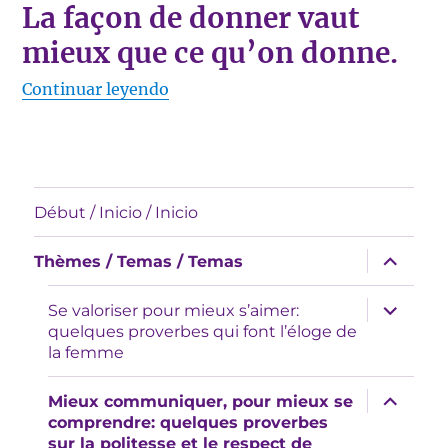
La façon de donner vaut
mieux que ce qu’on donne.
«La façon de donner vaut mieux qu
Continuar leyendo
Début / Inicio / Inicio
expande
Thèmes / Temas / Temas
el
menú
inferior
expande
Se valoriser pour mieux s’aimer:
el
quelques proverbes qui font l’éloge de
menú
la femme
inferior
expande
Mieux communiquer, pour mieux se
el
comprendre: quelques proverbes
menú
sur la politesse et le respect de
inferior