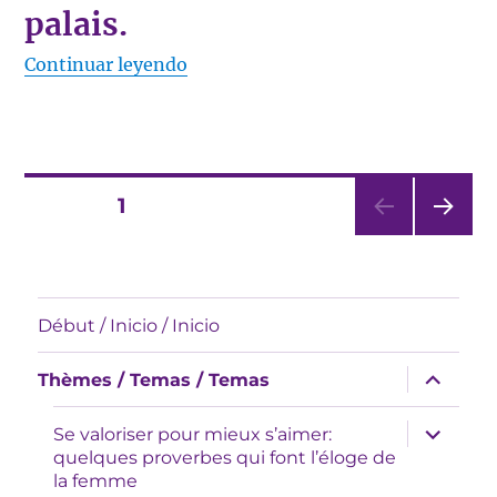
palais.
«Si la forte voix servait à quelque c
Continuar leyendo
Paginación
PÁGINA
1
PRÓ
de
XIMA
PÁGI
entradas
NA
Début / Inicio / Inicio
expande
Thèmes / Temas / Temas
el
menú
inferior
expande
Se valoriser pour mieux s’aimer:
el
quelques proverbes qui font l’éloge de
menú
la femme
inferior