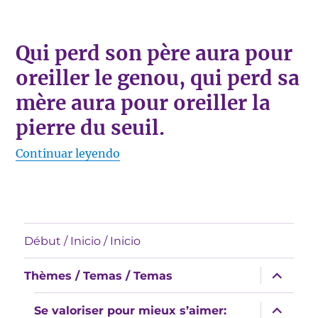
Qui perd son père aura pour
oreiller le genou, qui perd sa
mère aura pour oreiller la
pierre du seuil.
«Qui perd son père aura pour oreille
Continuar leyendo
Début / Inicio / Inicio
expande
Thèmes / Temas / Temas
el
menú
inferior
expande
Se valoriser pour mieux s’aimer:
el