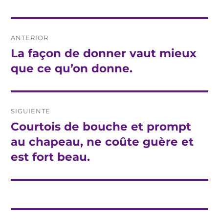
Navegación
ANTERIOR
de
La façon de donner vaut mieux
Entrada
anterior:
que ce qu’on donne.
entradas
SIGUIENTE
Courtois de bouche et prompt
Entrada
siguiente:
au chapeau, ne coûte guère et
est fort beau.