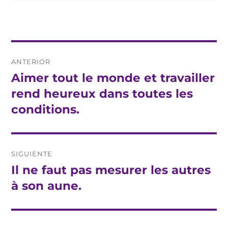
Navegación
ANTERIOR
de
Aimer tout le monde et travailler
Entrada
anterior:
rend heureux dans toutes les
entradas
conditions.
SIGUIENTE
Il ne faut pas mesurer les autres
Entrada
siguiente:
à son aune.