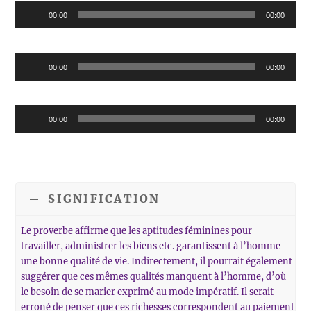
Reproductor
00:00
00:00
de
audio
Reproductor
00:00
00:00
de
audio
Reproductor
00:00
00:00
de
audio
SIGNIFICATION
Le proverbe affirme que les aptitudes féminines pour
travailler, administrer les biens etc. garantissent à l’homme
une bonne qualité de vie. Indirectement, il pourrait également
suggérer que ces mêmes qualités manquent à l’homme, d’où
le besoin de se marier exprimé au mode impératif. Il serait
erroné de penser que ces richesses correspondent au paiement