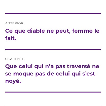
Navegación
ANTERIOR
de
Ce que diable ne peut, femme le
Entrada
anterior:
fait.
entradas
SIGUIENTE
Que celui qui n’a pas traversé ne
Entrada
siguiente:
se moque pas de celui qui s’est
noyé.