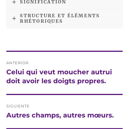
SIGNIFICATION
STRUCTURE ET ÉLÉMENTS
RHÉTORIQUES
Navegación
ANTERIOR
de
Celui qui veut moucher autrui
Entrada
anterior:
doit avoir les doigts propres.
entradas
SIGUIENTE
Autres champs, autres mœurs.
Entrada
siguiente: