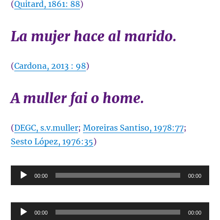
(
Quitard, 1861: 88
)
La mujer hace al marido.
(
Cardona, 2013 : 98
)
A muller fai o home.
(
DEGC, s.v.muller
;
Moreiras Santiso, 1978:77
;
Sesto López, 1976:35
)
Reproductor
00:00
00:00
de
audio
Reproductor
00:00
00:00