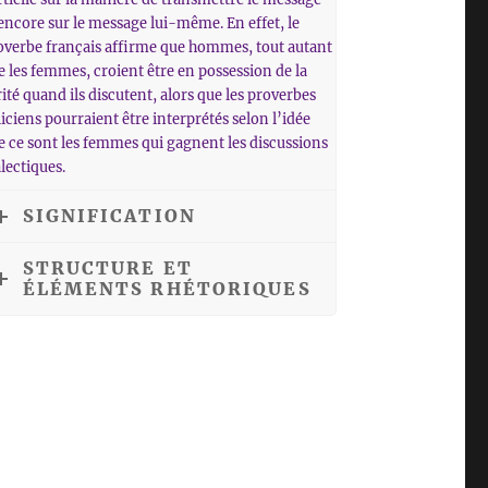
aumentar
 encore sur le message lui-même. En effet, le
o
overbe français affirme que hommes, tout autant
disminuir
e les femmes, croient être en possession de la
ité quand ils discutent, alors que les proverbes
el
iciens pourraient être interprétés selon l’idée
volumen.
e ce sont les femmes qui gagnent les discussions
lectiques.
SIGNIFICATION
STRUCTURE ET
ÉLÉMENTS RHÉTORIQUES