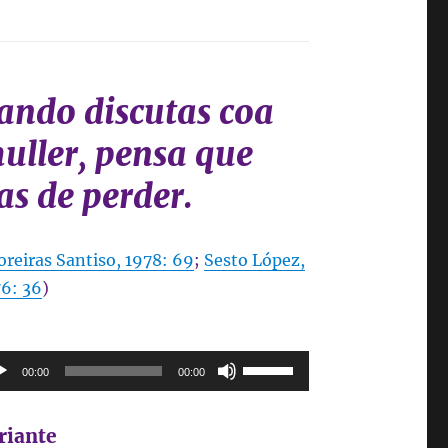
ando discutas coa
uller, pensa que
as de perder.
reiras Santiso, 1978: 69
;
Sesto López,
6: 36
)
roductor
Utiliza
00:00
00:00
las
io
teclas
riante
de