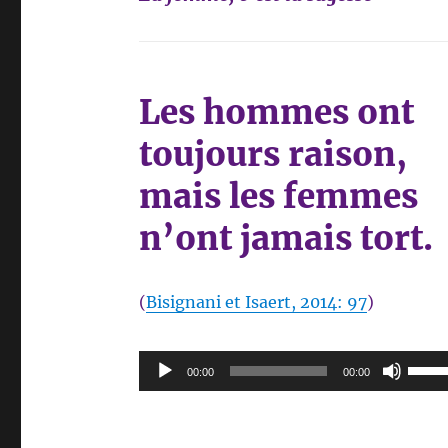
Les hommes ont
toujours raison,
mais les femmes
n’ont jamais tort.
(
Bisignani et Isaert, 2014: 97
)
Reproductor
Utiliz
00:00
00:00
de
las
audio
tecla
de