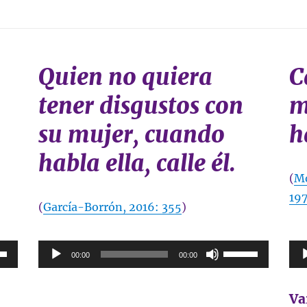
Quien no quiera
C
tener disgustos con
m
su mujer, cuando
h
habla ella, calle él.
(
Mo
197
(
García-Borrón, 2016: 355
)
Reproductor
Rep
a
Utiliza
00:00
00:00
de
de
las
audio
aud
s
teclas
Va
de