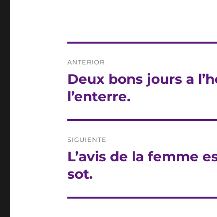
Navegación
ANTERIOR
de
Deux bons jours a l’
Entrada
anterior:
entradas
l’enterre.
SIGUIENTE
L’avis de la femme es
Entrada
siguiente:
sot.