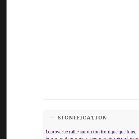
flech
arrib
para
aume
o
dismi
el
volu
SIGNIFICATION
Leproverbe raille sur un ton ironique que tous,
hommes et femmes, croyons avoir raison lorsq