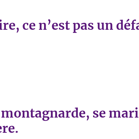
re, ce n’est pas un déf
ce n’est pas un défaut d’avoir des trous.»
 montagnarde, se marie
re.