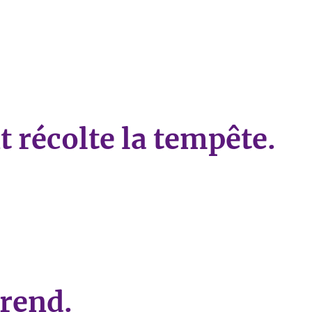
tagnarde, se marie avec la montagne entière.»
t récolte la tempête.
colte la tempête.»
prend.