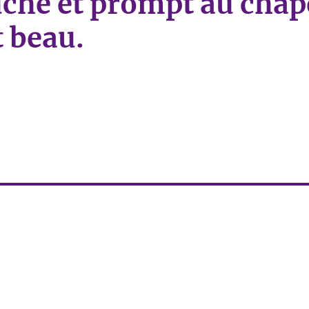
uche et prompt au chap
t beau.
et prompt au chapeau, ne coûte guère et est fort beau.»