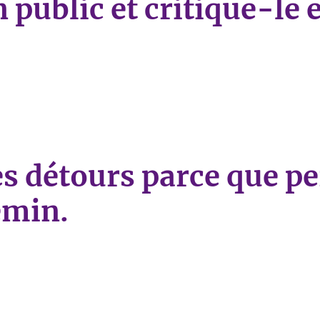
public et critique-le en
ic et critique-le en tête à tête.»
des détours parce que p
emin.
détours parce que personne ne lui montre son chemin.»