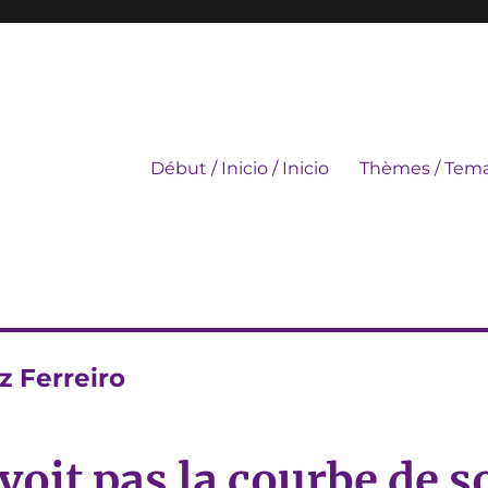
Début / Inicio / Inicio
Thèmes / Tema
z Ferreiro
oit pas la courbe de s