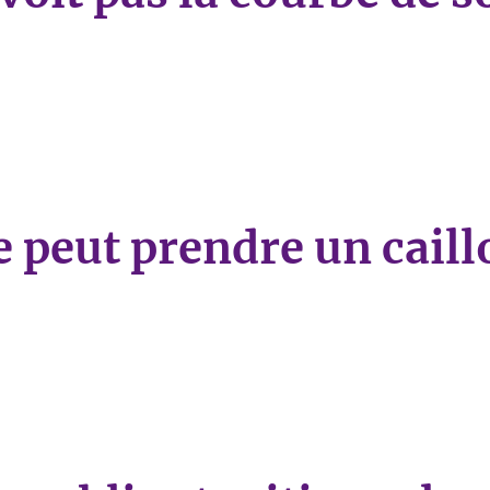
 pas la courbe de son cou.»
e peut prendre un caill
ut prendre un caillou.»