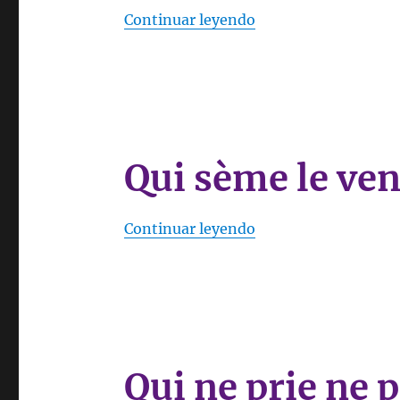
«Qui épouse une mon
Continuar leyendo
Qui sème le ven
«Qui sème le vent ré
Continuar leyendo
Qui ne prie ne 