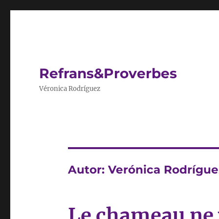
Refrans&Proverbes
Véronica Rodríguez
Autor:
Verónica Rodrígue
Le chameau ne v