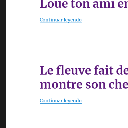
Loue ton ami en 
«Loue ton ami en publ
Continuar leyendo
Le fleuve fait 
montre son ch
«Le fleuve fait des 
Continuar leyendo