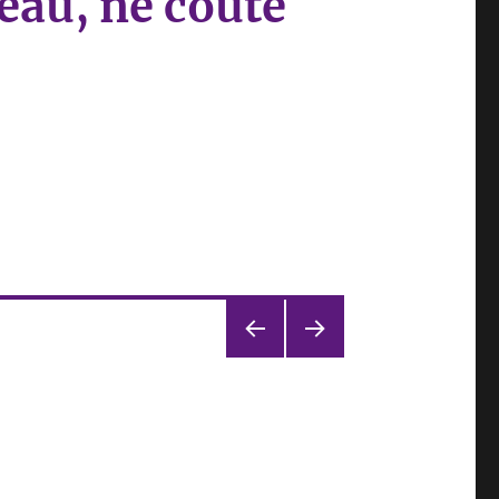
eau, ne coûte
PÁGI
PRÓ
NA
XIMA
ANT
PÁGI
ERIO
NA
R